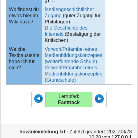
g) …
Wo findest du
Mediengeschichtlicher
etwas hier im
Zugang
(guter Zugang für
Wiki dazu?
Philologen)
Die Geschichte des
Internets
(Bestätigung der
Kritischen)
Welche
Vorwort/Präambel eines
Textbausteine
Medienbildungskonzeptes
habe ich für
(weiterführende Schule)
dich?
Vorwort/Präambel eines
Medienbildungskonzeptes
(Grundschule)
Lernpfad:
Fasttrack
howto/einleitung.txt
· Zuletzt geändert: 2021/03/23
10:28 von
127.0.0.1