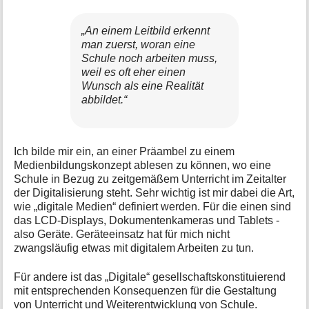
e
n
„An einem Leitbild erkennt
z
man zuerst, woran eine
u
Schule noch arbeiten muss,
r
weil es oft eher einen
S
Wunsch als eine Realität
e
abbildet.“
i
t
e
Ich bilde mir ein, an einer Präambel zu einem
Medienbildungskonzept ablesen zu können, wo eine
Schule in Bezug zu zeitgemäßem Unterricht im Zeitalter
der Digitalisierung steht. Sehr wichtig ist mir dabei die Art,
wie „digitale Medien“ definiert werden. Für die einen sind
das LCD-Displays, Dokumentenkameras und Tablets -
also Geräte. Geräteeinsatz hat für mich nicht
zwangsläufig etwas mit digitalem Arbeiten zu tun.
Für andere ist das „Digitale“ gesellschaftskonstituierend
mit entsprechenden Konsequenzen für die Gestaltung
von Unterricht und Weiterentwicklung von Schule.