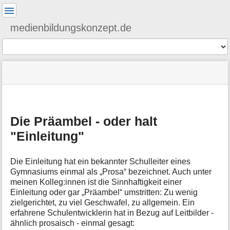
Benutzer-
Werkzeuge
medienbildungskonzept.de
Werkzeuge
Navigationsmenüs
Seitenstatus
Standortanzeiger
Sie
und
befinden
Suche
»
Seiten-
M
sich
howto
Werkzeuge
e
hier:
»
t
einleitung
Die Präambel - oder halt
a
i
"Einleitung"
n
f
o
Die Einleitung hat ein bekannter Schulleiter eines
r
Gymnasiums einmal als „Prosa“ bezeichnet. Auch unter
m
meinen Kolleg:innen ist die Sinnhaftigkeit einer
a
Einleitung oder gar „Präambel“ umstritten: Zu wenig
t
zielgerichtet, zu viel Geschwafel, zu allgemein. Ein
i
erfahrene Schulentwicklerin hat in Bezug auf Leitbilder -
o
ähnlich prosaisch - einmal gesagt:
n