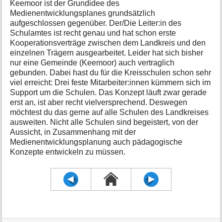
Keemoor ist der Grundidee des
e
Medienentwicklungsplanes grundsätzlich
n
aufgeschlossen gegenüber. Der/Die Leiter:in des
z
Schulamtes ist recht genau und hat schon erste
u
Kooperationsverträge zwischen dem Landkreis und den
r
einzelnen Trägern ausgearbeitet. Leider hat sich bisher
S
nur eine Gemeinde (Keemoor) auch vertraglich
e
gebunden. Dabei hast du für die Kreisschulen schon sehr
i
t
viel erreicht: Drei feste Mitarbeiter:innen kümmern sich im
e
Support um die Schulen. Das Konzept läuft zwar gerade
erst an, ist aber recht vielversprechend. Deswegen
möchtest du das gerne auf alle Schulen des Landkreises
ausweiten. Nicht alle Schulen sind begeistert, von der
Aussicht, in Zusammenhang mit der
Medienentwicklungsplanung auch pädagogische
Konzepte entwickeln zu müssen.