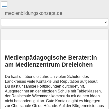
Benutzer-
Werkzeuge
medienbildungskonzept.de
Werkzeuge
Navigationsmenüs
Seitenstatus
Standortanzeiger
Sie
und
befinden
Suche
»
Seiten-
M
sich
mep
Werkzeuge
e
hier:
»
t
dreieichenmpb
Medienpädagogische Berater:in
a
i
am Medienzentrum Dreieichen
n
f
o
Du hast dir über die Jahre an vielen Schulen des
r
Landkreises viele Kontakte und Reputation aufgebaut.
m
Du hast unzählige Fortbildungen durchgeführt.
a
Ausgerechnet an der einzigen Schule mit Tabletklassen,
t
der Realschule Wiesmoor, kommst du mit deinen Ideen
i
nicht besonders gut an. Gute Kontakte gibt es hingegen
o
zur Oberschule Ob de Höchde. Auf der Bürgermeister aus
n