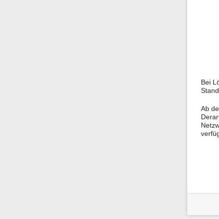
Bei L
Stand
Ab de
Derar
Netzw
verfü