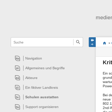
medien
Navigationsmenüs
Wikiübergreifende
Seite
Stand
Sie
Schnellsuche
und
»
befind
Seiten
Suche
sich
Werk
hier:
Navigation
Na
Kri
Allgemeines und Begriffe
Al
Ein s
grund
Akteure
Ak
wartu
Power
Ein fiktiver Landkreis
Ei
Bei d
Schulen ausstatten
Sc
neue 
802.1
Support organisieren
Su
2nd-W