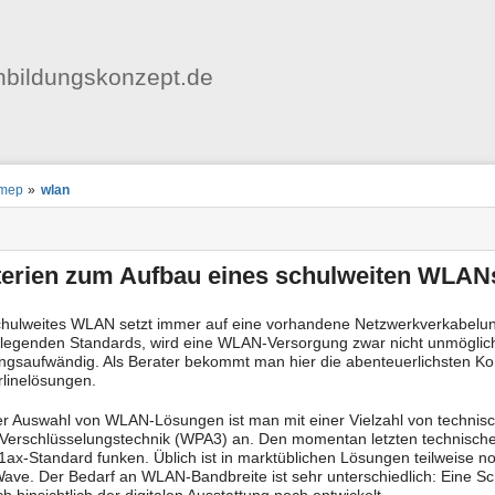
Benutzer-
Werkzeuge
bildungskonzept.de
nstatus
ortanzeiger
mep
»
wlan
en
-
zeuge
terien zum Aufbau eines schulweiten WLAN
chulweites WLAN setzt immer auf eine vorhandene Netzwerkverkabelung a
legenden Standards, wird eine WLAN-Versorgung zwar nicht unmöglich, 
ngsaufwändig. Als Berater bekommt man hier die abenteuerlichsten Kon
linelösungen.
er Auswahl von WLAN-Lösungen ist man mit einer Vielzahl von technisch
Verschlüsselungstechnik (WPA3) an. Den momentan letzten technischen
1ax-Standard funken. Üblich ist in marktüblichen Lösungen teilweise 
ave. Der Bedarf an WLAN-Bandbreite ist sehr unterschiedlich: Eine Sch