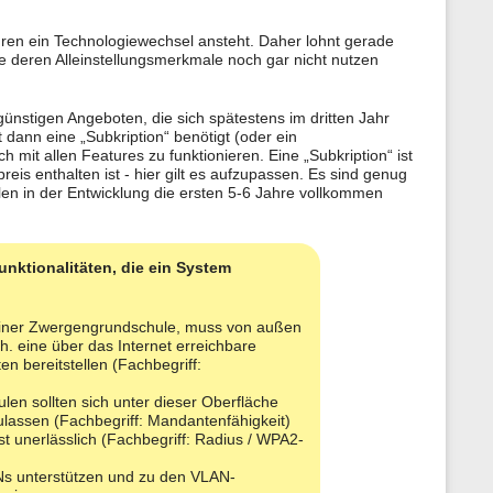
n
e
ren ein Technologiewechsel ansteht. Daher lohnt gerade
n
e deren Alleinstellungsmerkmale noch gar nicht nutzen
z
u
r
S
 günstigen Angeboten, die sich spätestens im dritten Jahr
e
dann eine „Subkription“ benötigt (oder ein
i
mit allen Features zu funktionieren. Eine „Subkription“ ist
t
preis enthalten ist - hier gilt es aufzupassen. Es sind genug
e
len in der Entwicklung die ersten 5-6 Jahre vollkommen
unktionalitäten, die ein System
 einer Zwergengrundschule, muss von außen
h. eine über das Internet erreichbare
n bereitstellen (Fachbegriff:
en sollten sich unter dieser Oberfläche
assen (Fachbegriff: Mandantenfähigkeit)
unerlässlich (Fachbegriff: Radius / WPA2-
ANs unterstützen und zu den VLAN-