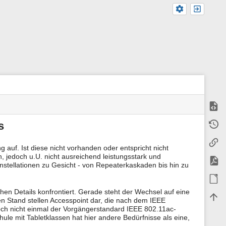
Zeige
M
Älter
s
e
t
Links
a
uf. Ist diese nicht vorhanden oder entspricht nicht
i
jedoch u.U. nicht ausreichend leistungsstark und
n
PDF e
stellationen zu Gesicht - von Repeaterkaskaden bis hin zu
f
o
ODT e
r
m
en Details konfrontiert. Gerade steht der Wechsel auf eine
Nach
a
 Stand stellen Accesspoint dar, die nach dem IEEE
t
noch nicht einmal der Vorgängerstandard IEEE 802.11ac-
i
ule mit Tabletklassen hat hier andere Bedürfnisse als eine,
o