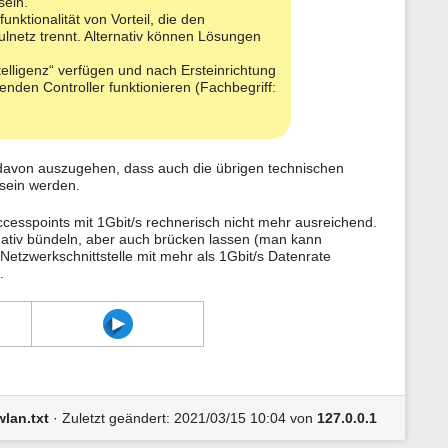
sein.
nktionalität von Vorteil, die den
lnetz trennt. Alternativ können Lösungen
telligenz“ verfügen und nach Ersteinrichtung
enden Controller funktionieren (Fachbegriff:
8% davon auszugehen, dass auch die übrigen technischen
 sein werden.
sspoints mit 1Gbit/s rechnerisch nicht mehr ausreichend.
rnativ bündeln, aber auch brücken lassen (man kann
Netzwerkschnittstelle mit mehr als 1Gbit/s Datenrate
.
lan.txt
· Zuletzt geändert: 2021/03/15 10:04 von
127.0.0.1