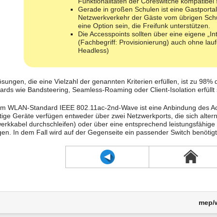
Funktionalitäten der Coreswitche kompatibel 
Gerade in großen Schulen ist eine Gastportalfu
Netzwerkverkehr der Gäste vom übrigen Schu
eine Option sein, die Freifunk unterstützen.
Die Accesspoints sollten über eine eigene „In
(Fachbegriff: Provisionierung) auch ohne lauf
Headless)
ösungen, die eine Vielzahl der genannten Kriterien erfüllen, ist zu 9
ards wie Bandsteering, Seamless-Roaming oder Client-Isolation erfüllt
m WLAN-Standard IEEE 802.11ac-2nd-Wave ist eine Anbindung des Acce
tige Geräte verfügen entweder über zwei Netzwerkports, die sich alte
erkkabel durchschleifen) oder über eine entsprechend leistungsfähige 
gen. In dem Fall wird auf der Gegenseite ein passender Switch benötigt
mep/w