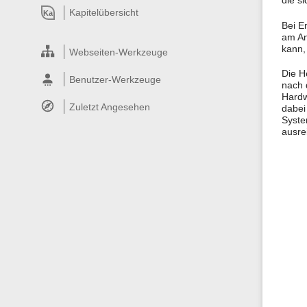
die si
Kapitelübersicht
Ka
Bei E
am An
kann,
Webseiten-Werkzeuge
Die H
Benutzer-Werkzeuge
nach 
Hardw
Zuletzt Angesehen
dabei 
Syste
ausre