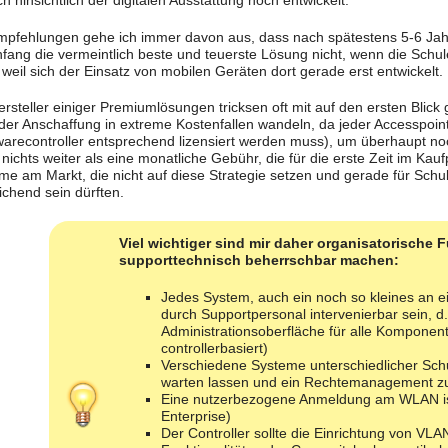
ch hinsichtlich der digitalen Ausstattung noch entwickelt.
mpfehlungen gehe ich immer davon aus, dass nach spätestens 5-6 Jah
fang die vermeintlich beste und teuerste Lösung nicht, wenn die Schul
 weil sich der Einsatz von mobilen Geräten dort gerade erst entwickelt.
ersteller einiger Premiumlösungen tricksen oft mit auf den ersten Blick
der Anschaffung in extreme Kostenfallen wandeln, da jeder Accesspoint 
arecontroller entsprechend lizensiert werden muss), um überhaupt noch 
nichts weiter als eine monatliche Gebühr, die für die erste Zeit im Kauf
me am Markt, die nicht auf diese Strategie setzen und gerade für Schu
ichend sein dürften.
Viel wichtiger sind mir daher organisatorische F
supporttechnisch beherrschbar machen:
Jedes System, auch ein noch so kleines an
durch Supportpersonal intervenierbar sein, d.
Administrationsoberfläche für alle Komponente
controllerbasiert)
Verschiedene Systeme unterschiedlicher Schul
warten lassen und ein Rechtemanagement zul
Eine nutzerbezogene Anmeldung am WLAN ist 
Enterprise)
Der Controller sollte die Einrichtung von VL