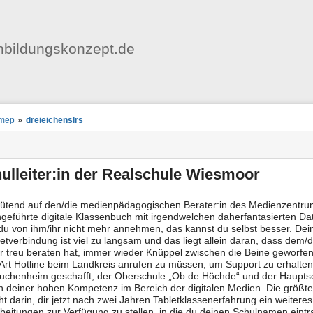
Benutzer-
Werkzeuge
bildungskonzept.de
nstatus
ortanzeiger
mep
»
dreieichenslrs
en
-
zeuge
ulleiter:in der Realschule Wiesmoor
wütend auf den/die medienpädagogischen Berater:in des Medienzentrums
ingeführte digitale Klassenbuch mit irgendwelchen daherfantasierte
t du von ihm/ihr nicht mehr annehmen, das kannst du selbst besser. Dein
netverbindung ist viel zu langsam und das liegt allein daran, dass dem/d
r treu beraten hat, immer wieder Knüppel zwischen die Beine geworfen
 Art Hotline beim Landkreis anrufen zu müssen, um Support zu erhalten
uchenheim geschafft, der Oberschule „Ob de Höchde“ und der Hauptsc
 deiner hohen Kompetenz im Bereich der digitalen Medien. Die größte
ht darin, dir jetzt nach zwei Jahren Tabletklassenerfahrung ein weiteres
beitungen zur Verfügung zu stellen, in die du deinen Schulnamen eint