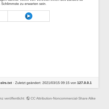
n
 Schlimmste zu erwarten sein.
e
n
z
u
r
S
e
i
t
e
slrs.txt
· Zuletzt geändert: 2021/03/15 09:15 von
127.0.0.1
nz veröffentlicht:
CC Attribution-Noncommercial-Share Alike