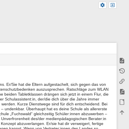
Zeige
M
Älter
e
t
Links
a
. Er/Sie hat die Eltern aufgestachelt, sich gegen das von
i
n Datenschutzbedenken auszusprechen. Ratschläge zum WLAN
n
PDF e
e beiden Tabletklassen drängen sich jetzt in einem Flur, die
f
er Schulassistent:in, der/die dich über die Jahre immer
o
ODT e
r
 werden. Kurze Dienstwege sind für dich entscheidend. Bei
m
 – undenkbar. Überhaupt hat es deine Schule als allererste
Nach
a
hule „Fuchswald“ gleichzeitig Schüler:innen abzuwerben –
t
 Unverfrorenheit des/der medienpädagogischen Berater:in
i
 Konzept abzuverlangen. Er/sie hat dir verweigert, fertige
o
ragen kannst. Wenn von Vertreter:innen des Landes so