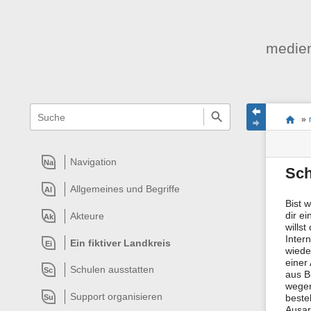
medien
Navigationsmenüs
Wikiübergreifende
Seite
Stand
Sie
Schnellsuche
und
»
befind
Seiten
Suche
sich
Werk
hier:
Navigation
Na
Sch
Allgemeines und Begriffe
Al
Bist 
dir e
Akteure
Ak
wills
Inter
Ein fiktiver Landkreis
Ei
wiede
einer
Schulen ausstatten
Sc
aus B
wegen
Support organisieren
beste
Su
Ausar