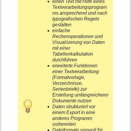
einen Text mit Hilfe eines
e
Textverarbeitungsprogram
n
ms ansprechend und nach
z
typografischen Regeln
u
gestalten
r
einfache
S
Rechenoperationen und
e
Visualisierung von Daten
i
mit einer
t
e
Tabellenkalkulation
durchführen
erweiterte Funktionen
einer Textverarbeitung
(Formatvorlage,
Verzeichnisse,
Serienbriefe) zur
Erstellung umfangreicherer
Dokumente nutzen
Daten strukturiert vor
einem Export in eine
anderes Programm
vorbereiten
Dateiformate sinnvoll für