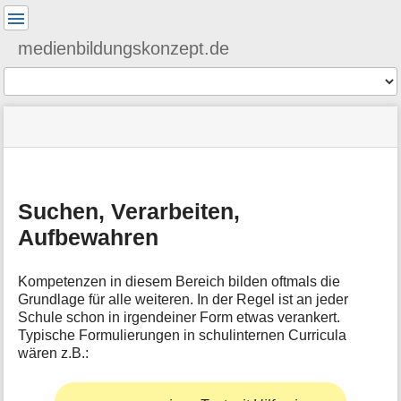
Benutzer-
Werkzeuge
medienbildungskonzept.de
Werkzeuge
Navigationsmenüs
Seitenstatus
Standortanzeiger
Sie
und
befinden
Suche
»
Seiten-
M
sich
mbk
Werkzeuge
e
hier:
»
t
suchenverarbeitenaufbewahren
Suchen, Verarbeiten,
a
i
Aufbewahren
n
f
o
Kompetenzen in diesem Bereich bilden oftmals die
r
Grundlage für alle weiteren. In der Regel ist an jeder
m
Schule schon in irgendeiner Form etwas verankert.
a
Typische Formulierungen in schulinternen Curricula
t
wären z.B.:
i
o
n