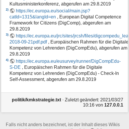
Kultusministerkonferenz, abgerufen am 29.8.2019
2)
https://ec.europa.eu/social/main.jsp?
catId=1315&langId=en
, European Digital Competence
Framework for Citizens (DigComp), abgerufen am
29.8.2019
3)
https://ec.europa.eu/jrc/sites/jrcsh/files/digcompedu_lea
2018-09-21pdf.pdf
, Europäischen Rahmen für die Digitale
Kompetenz von Lehrenden (DigCompEdu), abgerufen am
29.8.2019
4)
https://ec.europa.eu/eusurvey/runner/DigCompEdu-
S-DE
, Europäischen Rahmen für die Digitale
Kompetenz von Lehrenden (DigCompEdu) - Check-In
Self-Assessment, abgerufen am 29.8.2019
politik/kmkstrategie.txt
· Zuletzt geändert: 2021/03/27
10:16 von
127.0.0.1
Falls nicht anders bezeichnet, ist der Inhalt dieses Wikis