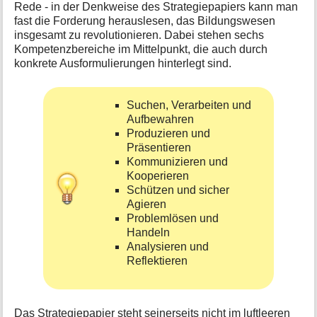
Rede - in der Denkweise des Strategiepapiers kann man
e
fast die Forderung herauslesen, das Bildungswesen
n
insgesamt zu revolutionieren. Dabei stehen sechs
z
Kompetenzbereiche im Mittelpunkt, die auch durch
u
r
konkrete Ausformulierungen hinterlegt sind.
S
e
i
Suchen, Verarbeiten und
t
Aufbewahren
e
Produzieren und
Präsentieren
Kommunizieren und
Kooperieren
Schützen und sicher
Agieren
Problemlösen und
Handeln
Analysieren und
Reflektieren
Das Strategiepapier steht seinerseits nicht im luftleeren