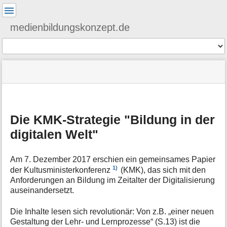
Benutzer-
Werkzeuge
medienbildungskonzept.de
Werkzeuge
Navigationsmenüs
Seitenstatus
Standortanzeiger
Sie
und
befinden
Suche
»
Seiten-
M
sich
politik
Werkzeuge
e
hier:
»
t
kmkstrategie
Die KMK-Strategie "Bildung in der
a
i
digitalen Welt"
n
f
o
Am 7. Dezember 2017 erschien ein gemeinsames Papier
r
1)
der Kultusministerkonferenz
(KMK), das sich mit den
m
Anforderungen an Bildung im Zeitalter der Digitalisierung
a
auseinandersetzt.
t
i
Die Inhalte lesen sich revolutionär: Von z.B. „einer neuen
o
Gestaltung der Lehr- und Lernprozesse“ (S.13) ist die
n