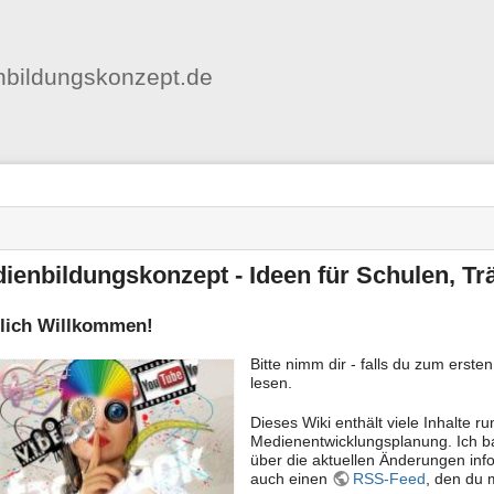
Benutzer-
Werkzeuge
bildungskonzept.de
nstatus
ortanzeiger
en
-
zeuge
ienbildungskonzept - Ideen für Schulen, Tr
lich Willkommen!
Bitte nimm dir - falls du zum ersten
lesen.
Dieses Wiki enthält viele Inhalte
Medienentwicklungsplanung. Ich b
über die aktuellen Änderungen info
auch einen
RSS-Feed
, den du 