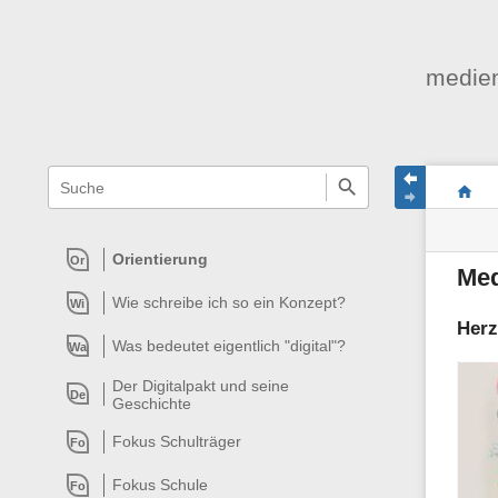
medien
Navigationsmenüs
Wikiübergreifende
Seite
Stand
Sie
Schnellsuche
und
befind
Seiten
Suche
sich
Werk
hier:
Orientierung
Or
Med
Wie schreibe ich so ein Konzept?
Wi
Herz
Was bedeutet eigentlich "digital"?
Wa
Der Digitalpakt und seine
De
Geschichte
Fokus Schulträger
Fo
Fokus Schule
Fo