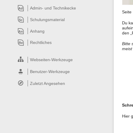
Admin- und Technikecke
Ad
Seite 
Schulungsmaterial
Sc
Du ka
aufei
Anhang
An
den „
Rechtliches
Re
Bitte
meist
Webseiten-Werkzeuge
Benutzer-Werkzeuge
Zuletzt Angesehen
Schre
Hier 