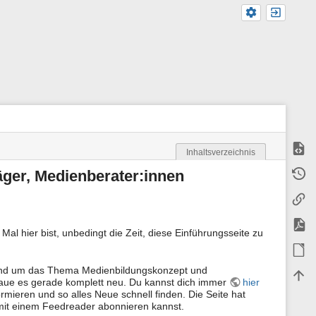
Zeige
Inhaltsverzeichnis
M
Älter
äger, Medienberater:innen
e
t
Links
a
i
n
PDF e
f
 Mal hier bist, unbedingt die Zeit, diese Einführungsseite zu
o
ODT e
r
m
 rund um das Thema Medienbildungskonzept und
Nach
a
aue es gerade komplett neu. Du kannst dich immer
hier
t
rmieren und so alles Neue schnell finden. Die Seite hat
i
mit einem Feedreader abonnieren kannst.
o