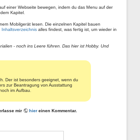
n
 auf einer Webseite bewegen, indem du das Menu auf der
e
edem Kapitel.
n
z
u
inem Mobilgerät lesen. Die einzelnen Kapitel bauen
r
m Inhaltsverzeichnis
alles findest, was fertig ist, um wieder in
S
e
i
rialien - noch ins Leere führen. Das hier ist Hobby. Und
t
e
ch. Der ist besonders geeignet, wenn du
iers zur Beantragung von Ausstattung
 noch im Aufbau.
erlasse mir
hier
einen Kommentar.